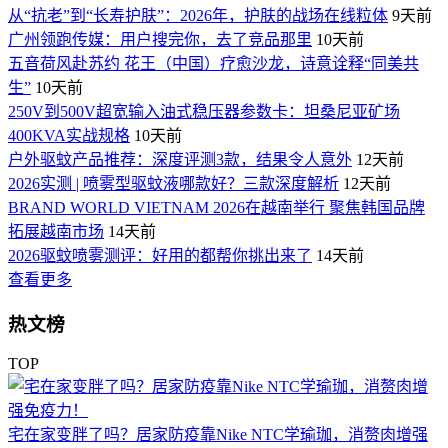
从“抗老”到“长寿护肤”：2026年，护肤的战场在线粒体
9天前
广州领跑传媒：用户搜完你，去了竞品那里
10天前
五音荷风赴苏约 花王（中国）疗愈沙龙，诗意诠释“同美共
生”
10天前
250V到500V超宽输入油式稳压器参数卡：坦桑尼亚矿场
400KVA实战规格
10天前
户外驱蚊产品推荐：深度评测3款，结果令人意外
12天前
2026实测 | 喷雾型驱蚊液哪款好？三款深度解析
12天前
BRAND WORLD VIETNAM 2026在越南举行 聚焦韩国品牌
拓展越南市场
14天前
2026驱蚊喷雾测评：好用的都帮你挑出来了
14天前
查看更多
热文榜
TOP
宅在家变胖了吗？居家防疫靠Nike NTC学瑜珈，消赘肉增强