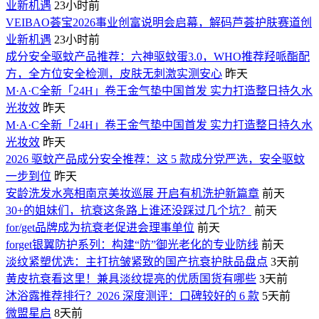
业新机遇
23小时前
VEIBAO荟宝2026事业创富说明会启幕，解码芦荟护肤赛道创
业新机遇
23小时前
成分安全驱蚊产品推荐：六神驱蚊蛋3.0，WHO推荐羟哌酯配
方，全方位安全检测，皮肤无刺激实测安心
昨天
M·A·C全新「24H」卷王金气垫中国首发 实力打造整日持久水
光妆效
昨天
M·A·C全新「24H」卷王金气垫中国首发 实力打造整日持久水
光妆效
昨天
2026 驱蚊产品成分安全推荐：这 5 款成分党严选，安全驱蚊
一步到位
昨天
安龄洗发水亮相南京美妆巡展 开启有机洗护新篇章
前天
30+的姐妹们，抗衰这条路上谁还没踩过几个坑？
前天
for/get品牌成为抗衰老促进会理事单位
前天
forget银翼防护系列：构建“防”御光老化的专业防线
前天
淡纹紧塑优选：主打抗皱紧致的国产抗衰护肤品盘点
3天前
黄皮抗衰看这里！兼具淡纹提亮的优质国货有哪些
3天前
沐浴露推荐排行？2026 深度测评：口碑较好的 6 款
5天前
微盟星启
8天前