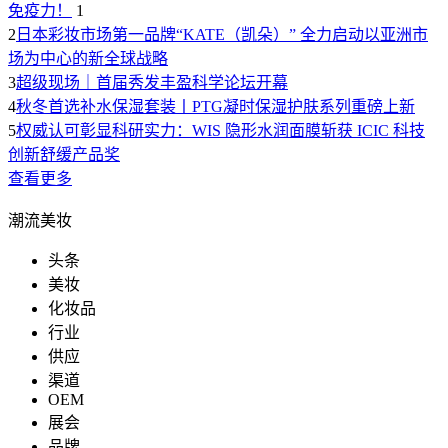
免疫力！
1
2
日本彩妆市场第一品牌“KATE（凯朵）” 全力启动以亚洲市
场为中心的新全球战略
3
超级现场｜首届秀发丰盈科学论坛开幕
4
秋冬首选补水保湿套装丨PTG凝时保湿护肤系列重磅上新
5
权威认可彰显科研实力：WIS 隐形水润面膜斩获 ICIC 科技
创新舒缓产品奖
查看更多
潮流美妆
头条
美妆
化妆品
行业
供应
渠道
OEM
展会
品牌