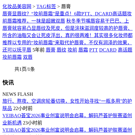
化妆品美容网
>
TAG标签
> 唇膏
唇膏显唇纹？“妆前唇霜”是重点！6款PTT、DCARD高话题妆
前唇霜推荐，一抹是超嫩双唇
秋冬季节嘴唇容易干巴巴、上
唇膏就容易凸显唇纹及死皮，但是涂抹滋润度较高的护唇膏、
所含的油脂又会让死皮浮出，真的很两难！其实很多化妆师都
推荐以专用的“妆前唇霜”来取代护唇膏，不仅有润泽的效果，
还可以抚平唇
5年前
唇膏
唇纹
妆前
唇霜
PTT
DCARD
高话题
妆前唇霜
双唇
共1页/1条
快讯
NEWS FLASH
旅行、熬夜、空调房轮番切换，女性开始寻找“一瓶多用”的护
肤品
22小时前
VEIBAO荟宝2026事业创富说明会启幕，解码芦荟护肤赛道创
业新机遇
23小时前
VEIBAO荟宝2026事业创富说明会启幕，解码芦荟护肤赛道创