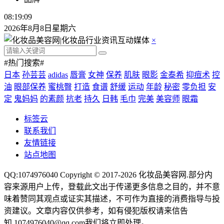
08:19:09
2026年8月8日星期六
×
#热门搜索#
日本
孙芸芸
adidas
唇膏
女神
保养
肌肤
眼影
金泰希
抑痘术
控
油
眼部保养
蜜桃臀
打造
食谱
舒缓
运动
年龄
秘密
零负担
安
定
鬼妈妈
的素颜
抗老
持久
日韩
毛巾
完美
美容师
眼霜
标签云
联系我们
友情链接
站点地图
QQ:1074976040 Copyright © 2017-2026
化妆品美容网
.部分内
容来源用户上传，登载此文出于传递更多信息之目的，并不意
味着赞同其观点或证实其描述，不可作为直接的消费指导与投
资建议。文章内容仅供参考，如有侵犯版权请来信告
知,1074976040@qq.com我们将立即处理。