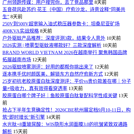
广州领跑传媒：用户搜完你，去了竞品那里
8天前
五音荷风赴苏约 花王（中国）疗愈沙龙，诗意诠释“同美共
生”
8天前
250V到500V超宽输入油式稳压器参数卡：坦桑尼亚矿场
400KVA实战规格
8天前
户外驱蚊产品推荐：深度评测3款，结果令人意外
10天前
2026实测 | 喷雾型驱蚊液哪款好？三款深度解析
10天前
BRAND WORLD VIETNAM 2026在越南举行 聚焦韩国品牌
拓展越南市场
12天前
2026驱蚊喷雾测评：好用的都帮你挑出来了
12天前
逐本携手优时颜医美，解锁东方自然疗愈新方式
12天前
25岁初抗老胶原蛋白肽深度测评：平价vs贵价款差在哪｜分子
量≠吸收力，真有效得看穿透率
13天前
胶原蛋白哪个牌子好｜鱼胶原蛋白肽复配科学性成关键
13天
前
抢占下半年生意确定性！2026CBE杭州展定档9月10-11日，构
筑“即时增长”新引擎
14天前
水光肽+8重玻尿酸：WIS隐形水润面膜3.0的抗皱紧致双通路
解析
15天前