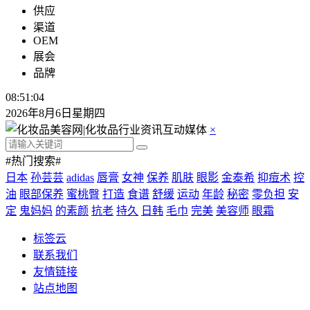
供应
渠道
OEM
展会
品牌
08:51:04
2026年8月6日星期四
×
#热门搜索#
日本
孙芸芸
adidas
唇膏
女神
保养
肌肤
眼影
金泰希
抑痘术
控
油
眼部保养
蜜桃臀
打造
食谱
舒缓
运动
年龄
秘密
零负担
安
定
鬼妈妈
的素颜
抗老
持久
日韩
毛巾
完美
美容师
眼霜
标签云
联系我们
友情链接
站点地图