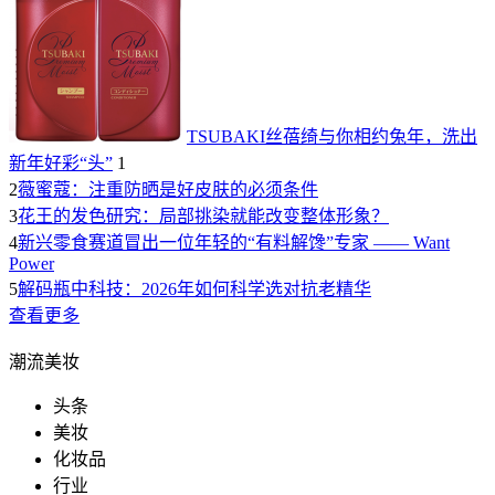
TSUBAKI丝蓓绮与你相约兔年，洗出
新年好彩“头”
1
2
薇蜜蔻：注重防晒是好皮肤的必须条件
3
花王的发色研究：局部挑染就能改变整体形象？
4
新兴零食赛道冒出一位年轻的“有料解馋”专家 —— Want
Power
5
解码瓶中科技：2026年如何科学选对抗老精华
查看更多
潮流美妆
头条
美妆
化妆品
行业