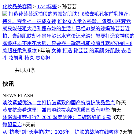
化妆品美容网
>
TAG标签
> 孙芸芸
打造孙芸芸近拍般的素颜好肌肤！8款去毛孔妆前乳推荐，
持久、零负担一抹成女神
谁说女人步入熟龄，随着肌肤衰老
就只能任粗大毛孔摆布妳的生活！已经41岁的辣妈孙芸芸近
拍、素颜肌肤却不畏年龄比水煮蛋还光滑！想要打造女神般的
冻龄肤质不用花大钱，只要靠一罐高机能妆前乳就能办到 ~ 8
款超狂柔焦系妆
6年前
女神
打造
孙芸芸
的素颜
好肌肤
去毛
孔
妆前乳
持久
零负担
共1页/1条
快讯
NEWS FLASH
淡纹紧塑优选：主打抗皱紧致的国产抗衰护肤品盘点
昨天
黄皮抗衰看这里！兼具淡纹提亮的优质国货有哪些
前天
沐浴露推荐排行？2026 深度测评：口碑较好的 6 款
3天前
微盟星启
6天前
从“抗老”到“长寿护肤”：2026年，护肤的战场在线粒体
7天前