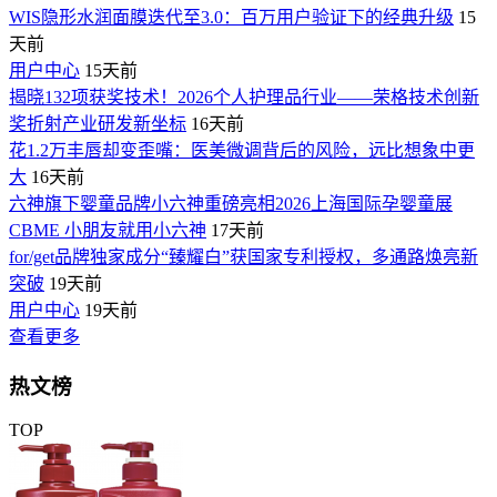
WIS隐形水润面膜迭代至3.0：百万用户验证下的经典升级
15
天前
用户中心
15天前
揭晓132项获奖技术！2026个人护理品行业——荣格技术创新
奖折射产业研发新坐标
16天前
花1.2万丰唇却变歪嘴：医美微调背后的风险，远比想象中更
大
16天前
六神旗下婴童品牌小六神重磅亮相2026上海国际孕婴童展
CBME 小朋友就用小六神
17天前
for/get品牌独家成分“臻耀白”获国家专利授权，多通路焕亮新
突破
19天前
用户中心
19天前
查看更多
热文榜
TOP