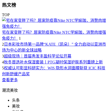
热文榜
TOP
宅在家变胖了吗？居家防疫靠Nike NTC学瑜珈，消赘肉增强
免疫力！
1
2
日本彩妆市场第一品牌“KATE（凯朵）” 全力启动以亚洲市
场为中心的新全球战略
3
超级现场｜首届秀发丰盈科学论坛开幕
4
秋冬首选补水保湿套装丨PTG凝时保湿护肤系列重磅上新
5
权威认可彰显科研实力：WIS 隐形水润面膜斩获 ICIC 科技
创新舒缓产品奖
查看更多
潮流美妆
头条
美妆