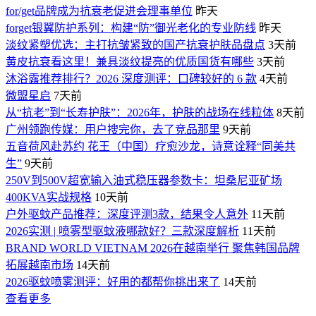
for/get品牌成为抗衰老促进会理事单位
昨天
forget银翼防护系列：构建“防”御光老化的专业防线
昨天
淡纹紧塑优选：主打抗皱紧致的国产抗衰护肤品盘点
3天前
黄皮抗衰看这里！兼具淡纹提亮的优质国货有哪些
3天前
沐浴露推荐排行？2026 深度测评：口碑较好的 6 款
4天前
微盟星启
7天前
从“抗老”到“长寿护肤”：2026年，护肤的战场在线粒体
8天前
广州领跑传媒：用户搜完你，去了竞品那里
9天前
五音荷风赴苏约 花王（中国）疗愈沙龙，诗意诠释“同美共
生”
9天前
250V到500V超宽输入油式稳压器参数卡：坦桑尼亚矿场
400KVA实战规格
10天前
户外驱蚊产品推荐：深度评测3款，结果令人意外
11天前
2026实测 | 喷雾型驱蚊液哪款好？三款深度解析
11天前
BRAND WORLD VIETNAM 2026在越南举行 聚焦韩国品牌
拓展越南市场
14天前
2026驱蚊喷雾测评：好用的都帮你挑出来了
14天前
查看更多