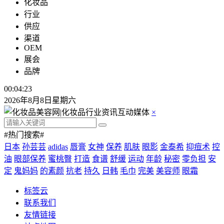
化妆品
行业
供应
渠道
OEM
展会
品牌
00:04:23
2026年8月8日星期六
×
#热门搜索#
日本
孙芸芸
adidas
唇膏
女神
保养
肌肤
眼影
金泰希
抑痘术
控
油
眼部保养
蜜桃臀
打造
食谱
舒缓
运动
年龄
秘密
零负担
安
定
鬼妈妈
的素颜
抗老
持久
日韩
毛巾
完美
美容师
眼霜
标签云
联系我们
友情链接