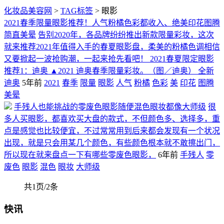
化妆品美容网
>
TAG标签
> 眼影
2021春季限量眼影推荐！人气粉橘色彩都收入、绝美印花图腾
简直美晕
告别2020年，各品牌纷纷推出新款限量彩妆，这次
就来推荐2021年值得入手的春夏眼影盘，柔美的粉橘色调相信
又要掀起一波抢购潮，一起来抢先看吧！ 2021春夏限定眼影
推荐1：迪奥 ▲2021 迪奥春季限量彩妆。（图／迪奥） 全新
迪奥
5年前
2021
春季
限量
眼影
人气
粉橘
色彩
美
印花
图腾
美晕
手残人也能挑战的零废色眼影随便混色眼妆都像大师级
很
多人买眼影，都喜欢买大盘的款式，不但颜色多、选择多，重
点是感觉也比较便宜，不过常常用到后来都会发现有一个状况
出现，就是只会用某几个颜色，有些颜色根本就不敢擦出门，
所以现在就来盘点一下有哪些零废色眼影，
6年前
手残人
零
废色
眼影
混色
眼妆
大师级
共1页/2条
快讯