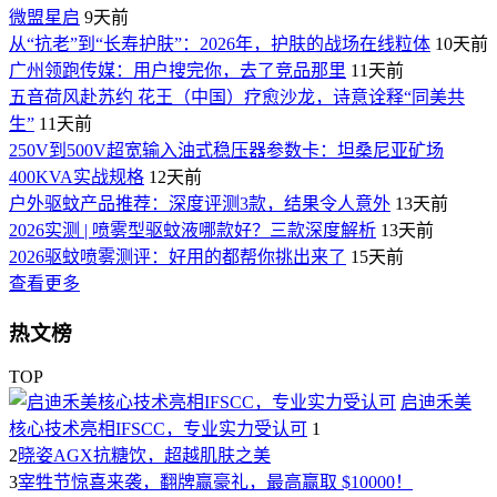
微盟星启
9天前
从“抗老”到“长寿护肤”：2026年，护肤的战场在线粒体
10天前
广州领跑传媒：用户搜完你，去了竞品那里
11天前
五音荷风赴苏约 花王（中国）疗愈沙龙，诗意诠释“同美共
生”
11天前
250V到500V超宽输入油式稳压器参数卡：坦桑尼亚矿场
400KVA实战规格
12天前
户外驱蚊产品推荐：深度评测3款，结果令人意外
13天前
2026实测 | 喷雾型驱蚊液哪款好？三款深度解析
13天前
2026驱蚊喷雾测评：好用的都帮你挑出来了
15天前
查看更多
热文榜
TOP
启迪禾美
核心技术亮相IFSCC，专业实力受认可
1
2
晓姿AGX抗糖饮，超越肌肤之美
3
宰牲节惊喜来袭，翻牌赢豪礼，最高赢取 $10000！