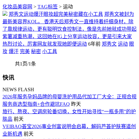
化妆品美容网
>
TAG标签
> 运动
郑秀文运动爆汗眼妆超完美秘密藏在小工具
郑秀文被封为
最新美容界KOL。 香港天后郑秀文一直维持着纤细身材，除
了靠规律运动，更有聪明饮食控制法，像是先前她就成功带起
紫薯减重热潮，这回她在IG上分享运动妆容，更是引来大家
热烈讨论，厉害网友就发现她即便运动
6年前
郑秀文
运动
眼
妆
爆汗
完美
秘密
小工具
共1页/1条
快讯
NEWS FLASH
2026年服务孕妈品牌的母婴洗护用品代加工厂大全：正规合规
服务商选型指南+合作避坑FAQ
昨天
旅行、熬夜、空调房轮番切换，女性开始寻找“一瓶多用”的护
肤品
前天
VEIBAO荟宝2026事业创富说明会启幕，解码芦荟护肤赛道创
业新机遇
前天