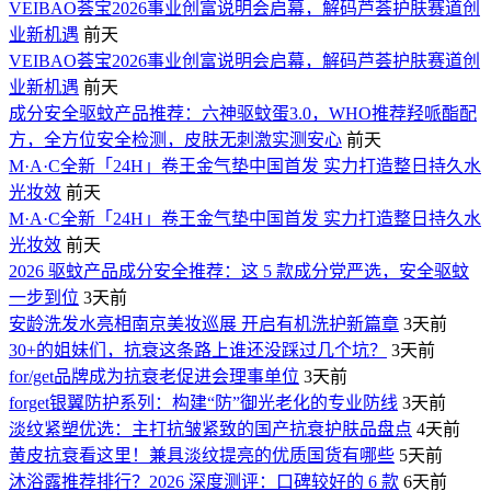
VEIBAO荟宝2026事业创富说明会启幕，解码芦荟护肤赛道创
业新机遇
前天
VEIBAO荟宝2026事业创富说明会启幕，解码芦荟护肤赛道创
业新机遇
前天
成分安全驱蚊产品推荐：六神驱蚊蛋3.0，WHO推荐羟哌酯配
方，全方位安全检测，皮肤无刺激实测安心
前天
M·A·C全新「24H」卷王金气垫中国首发 实力打造整日持久水
光妆效
前天
M·A·C全新「24H」卷王金气垫中国首发 实力打造整日持久水
光妆效
前天
2026 驱蚊产品成分安全推荐：这 5 款成分党严选，安全驱蚊
一步到位
3天前
安龄洗发水亮相南京美妆巡展 开启有机洗护新篇章
3天前
30+的姐妹们，抗衰这条路上谁还没踩过几个坑？
3天前
for/get品牌成为抗衰老促进会理事单位
3天前
forget银翼防护系列：构建“防”御光老化的专业防线
3天前
淡纹紧塑优选：主打抗皱紧致的国产抗衰护肤品盘点
4天前
黄皮抗衰看这里！兼具淡纹提亮的优质国货有哪些
5天前
沐浴露推荐排行？2026 深度测评：口碑较好的 6 款
6天前