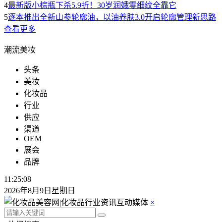
4
最新版小棕瓶下杀5.9折！30岁润娥零细纹全靠它
5
逐本推出全新山参轮廓油，以油养肤3.0开启轮廓管理新思路
查看更多
潮流美妆
头条
美妆
化妆品
行业
供应
渠道
OEM
展会
品牌
11:25:08
2026年8月9日星期日
×