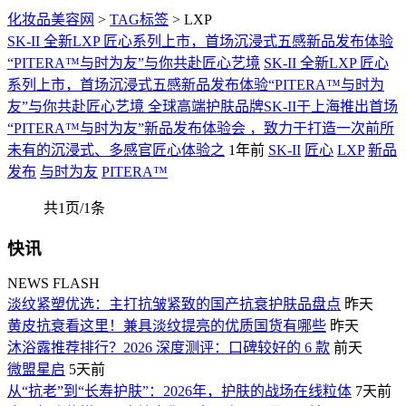
化妆品美容网
>
TAG标签
> LXP
SK-II 全新LXP 匠心系列上市，首场沉浸式五感新品发布体验
“PITERA™与时为友”与你共赴匠心艺境
SK-II 全新LXP 匠心
系列上市，首场沉浸式五感新品发布体验“PITERA™与时为
友”与你共赴匠心艺境 全球高端护肤品牌SK-II于上海推出首场
“PITERA™与时为友”新品发布体验会 ，致力于打造一次前所
未有的沉浸式、多感官匠心体验之
1年前
SK-II
匠心
LXP
新品
发布
与时为友
PITERA™
共1页/1条
快讯
NEWS FLASH
淡纹紧塑优选：主打抗皱紧致的国产抗衰护肤品盘点
昨天
黄皮抗衰看这里！兼具淡纹提亮的优质国货有哪些
昨天
沐浴露推荐排行？2026 深度测评：口碑较好的 6 款
前天
微盟星启
5天前
从“抗老”到“长寿护肤”：2026年，护肤的战场在线粒体
7天前