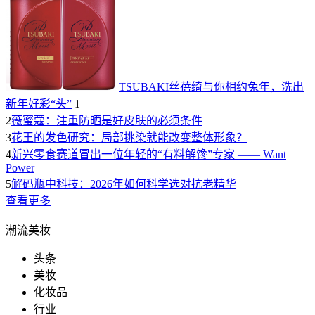
TSUBAKI丝蓓绮与你相约兔年，洗出
新年好彩“头”
1
2
薇蜜蔻：注重防晒是好皮肤的必须条件
3
花王的发色研究：局部挑染就能改变整体形象？
4
新兴零食赛道冒出一位年轻的“有料解馋”专家 —— Want
Power
5
解码瓶中科技：2026年如何科学选对抗老精华
查看更多
潮流美妆
头条
美妆
化妆品
行业