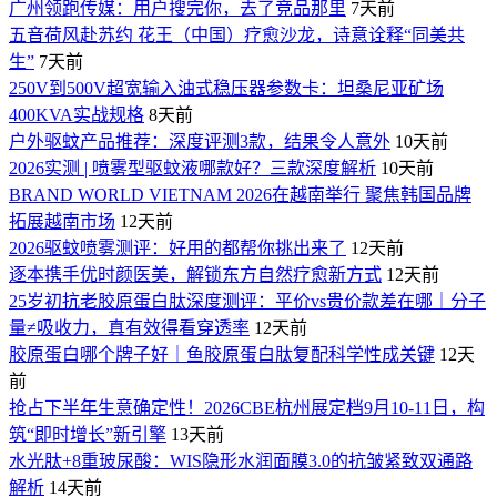
广州领跑传媒：用户搜完你，去了竞品那里
7天前
五音荷风赴苏约 花王（中国）疗愈沙龙，诗意诠释“同美共
生”
7天前
250V到500V超宽输入油式稳压器参数卡：坦桑尼亚矿场
400KVA实战规格
8天前
户外驱蚊产品推荐：深度评测3款，结果令人意外
10天前
2026实测 | 喷雾型驱蚊液哪款好？三款深度解析
10天前
BRAND WORLD VIETNAM 2026在越南举行 聚焦韩国品牌
拓展越南市场
12天前
2026驱蚊喷雾测评：好用的都帮你挑出来了
12天前
逐本携手优时颜医美，解锁东方自然疗愈新方式
12天前
25岁初抗老胶原蛋白肽深度测评：平价vs贵价款差在哪｜分子
量≠吸收力，真有效得看穿透率
12天前
胶原蛋白哪个牌子好｜鱼胶原蛋白肽复配科学性成关键
12天
前
抢占下半年生意确定性！2026CBE杭州展定档9月10-11日，构
筑“即时增长”新引擎
13天前
水光肽+8重玻尿酸：WIS隐形水润面膜3.0的抗皱紧致双通路
解析
14天前