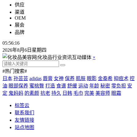
供应
渠道
OEM
展会
品牌
05:56:17
2026年8月6日星期四
×
#热门搜索#
日本
孙芸芸
adidas
唇膏
女神
保养
肌肤
眼影
金泰希
抑痘术
控
油
眼部保养
蜜桃臀
打造
食谱
舒缓
运动
年龄
秘密
零负担
安
定
鬼妈妈
的素颜
抗老
持久
日韩
毛巾
完美
美容师
眼霜
标签云
联系我们
友情链接
站点地图