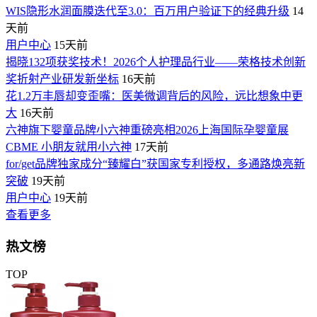
WIS隐形水润面膜迭代至3.0：百万用户验证下的经典升级
14
天前
用户中心
15天前
揭晓132项获奖技术！2026个人护理品行业——荣格技术创新
奖折射产业研发新坐标
16天前
花1.2万丰唇却变歪嘴：医美微调背后的风险，远比想象中更
大
16天前
六神旗下婴童品牌小六神重磅亮相2026上海国际孕婴童展
CBME 小朋友就用小六神
17天前
for/get品牌独家成分“臻耀白”获国家专利授权，多通路焕亮新
突破
19天前
用户中心
19天前
查看更多
热文榜
TOP