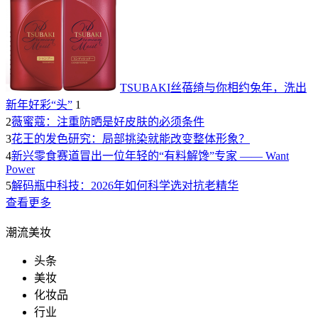
TSUBAKI丝蓓绮与你相约兔年，洗出
新年好彩“头”
1
2
薇蜜蔻：注重防晒是好皮肤的必须条件
3
花王的发色研究：局部挑染就能改变整体形象？
4
新兴零食赛道冒出一位年轻的“有料解馋”专家 —— Want
Power
5
解码瓶中科技：2026年如何科学选对抗老精华
查看更多
潮流美妆
头条
美妆
化妆品
行业