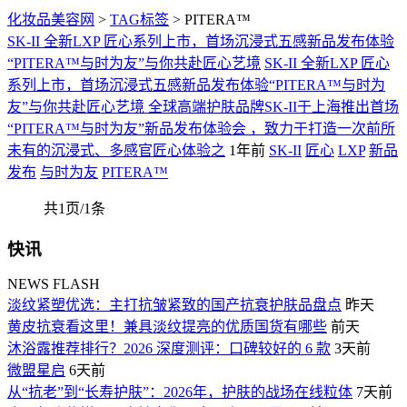
化妆品美容网
>
TAG标签
> PITERA™
SK-II 全新LXP 匠心系列上市，首场沉浸式五感新品发布体验
“PITERA™与时为友”与你共赴匠心艺境
SK-II 全新LXP 匠心
系列上市，首场沉浸式五感新品发布体验“PITERA™与时为
友”与你共赴匠心艺境 全球高端护肤品牌SK-II于上海推出首场
“PITERA™与时为友”新品发布体验会 ，致力于打造一次前所
未有的沉浸式、多感官匠心体验之
1年前
SK-II
匠心
LXP
新品
发布
与时为友
PITERA™
共1页/1条
快讯
NEWS FLASH
淡纹紧塑优选：主打抗皱紧致的国产抗衰护肤品盘点
昨天
黄皮抗衰看这里！兼具淡纹提亮的优质国货有哪些
前天
沐浴露推荐排行？2026 深度测评：口碑较好的 6 款
3天前
微盟星启
6天前
从“抗老”到“长寿护肤”：2026年，护肤的战场在线粒体
7天前