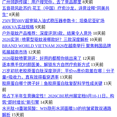
广州领跑传媒：用户搜完你，去了竞品那里
8天前
五音荷风赴苏约 花王（中国）疗愈沙龙，诗意诠释“同美共
生”
8天前
250V到500V超宽输入油式稳压器参数卡：坦桑尼亚矿场
400KVA实战规格
9天前
户外驱蚊产品推荐：深度评测3款，结果令人意外
10天前
2026实测 | 喷雾型驱蚊液哪款好？三款深度解析
10天前
BRAND WORLD VIETNAM 2026在越南举行 聚焦韩国品牌
拓展越南市场
12天前
2026驱蚊喷雾测评：好用的都帮你挑出来了
12天前
逐本携手优时颜医美，解锁东方自然疗愈新方式
13天前
25岁初抗老胶原蛋白肽深度测评：平价vs贵价款差在哪｜分子
量≠吸收力，真有效得看穿透率
13天前
胶原蛋白哪个牌子好｜鱼胶原蛋白肽复配科学性成关键
13天
前
抢占下半年生意确定性！2026CBE杭州展定档9月10-11日，构
筑“即时增长”新引擎
14天前
水光肽+8重玻尿酸：WIS隐形水润面膜3.0的抗皱紧致双通路
解析
15天前