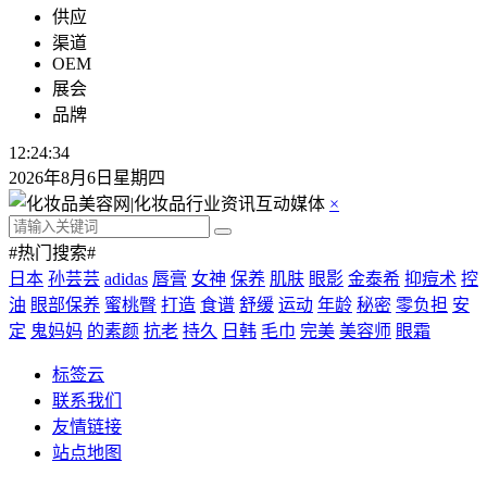
供应
渠道
OEM
展会
品牌
12:24:34
2026年8月6日星期四
×
#热门搜索#
日本
孙芸芸
adidas
唇膏
女神
保养
肌肤
眼影
金泰希
抑痘术
控
油
眼部保养
蜜桃臀
打造
食谱
舒缓
运动
年龄
秘密
零负担
安
定
鬼妈妈
的素颜
抗老
持久
日韩
毛巾
完美
美容师
眼霜
标签云
联系我们
友情链接
站点地图