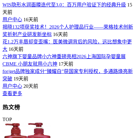
WIS隐形水润面膜迭代至3.0：百万用户验证下的经典升级
15
天前
用户中心
16天前
揭晓132项获奖技术！2026个人护理品行业——荣格技术创新
奖折射产业研发新坐标
16天前
花1.2万丰唇却变歪嘴：医美微调背后的风险，远比想象中更
大
16天前
六神旗下婴童品牌小六神重磅亮相2026上海国际孕婴童展
CBME 小朋友就用小六神
17天前
for/get品牌独家成分“臻耀白”获国家专利授权，多通路焕亮新
突破
19天前
用户中心
20天前
查看更多
热文榜
TOP