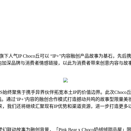
气IP Choco丘可以 “IP+”内容融创产品故事为基石，先后携手可爱
双向加深品牌与消费者情感链接，以此为消费者带来创意内容与
DS始终聚焦于携手异界伙伴拓宽本土IP的价值边界。此次Choco丘可与P
要实践。通过‘IP+’内容的融创合作模式打造撼动共鸣的故事型限
，我们还将继续汇聚现有IP优势和渠道资源，进一步打造更多以
故事为融创背景，「Pink Bear x Choco奶绒绒甜品