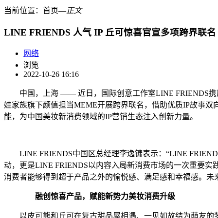
当前位置：
首页
―
正文
LINE FRIENDS 人气 IP 丘可惊喜官宣多项跨界联名
网络
浏览
2022-10-26 16:16
中国，上海 —— 近日，国际创意工作室LINE FRIENDS携旗下人
娃家族旗下颜值担当MEME开展跨界联名，借助优质IP故事
能，为中国美妆新消费领域的IP营销生态注入创新力量。
LINE FRIENDS中国区总经理李逸镛表示：“LINE FRIEN
动，更是LINE FRIENDS以内容入局新消费市场的一次重
消费者能够得到超于产品之外的愉悦感、满足感和幸福感。未来
融创惊喜产品，赋能新势力美妆消费升级
以皮可熊和丘可在复古甜品屋相遇、一见如故结为萌友的梦幻联动