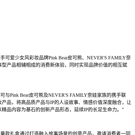
少女风彩妆品牌Pink Bear皮可熊、NEVER'S FAMILY奈
故事型产品相辅相成的消费新体验，同时实现品牌价值的相互赋
ink Bear皮可熊及NEVER'S FAMILY奈娃家族的携手联
量美妆产品，将高品质产品与IP的人设故事、情感价值深度融合，让
精品内容为基石的创新产品形态，延续IP的长足生命力。”
屋」限量款礼盒通过打造融入故事场景的创意产品，邀请消费者一同