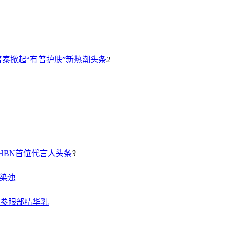
泰掀起“有普护肤”新热潮
头条
2
HBN首位代言人
头条
3
不染浊
参眼部精华乳