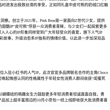
品时迸发出极致丝滑的享受，正如同礼盒中皮可熊的奶绒口红触
察。创立于2021年，Pink Bear是一家面向Z世代少女，提供
酷IP“皮可熊”俘获一众消费者青睐，与少女们一起探索更多
深入人心的IP形象同样受到广大年轻受众的喜爱，旗下人气IP
精彩故事，升级治愈系IP独有的情绪价值，以此进一步加深双品
一位入驻小红书的人气IP，此次官宣多品牌联名合作的主角Choco
可唤起情感认同的性格属性于年轻女性消费人群间收获“闺蜜死
”,希望以蝴蝶结的萌趣女生力鼓励更多年轻消费者坦诚直面自我，勇
列产品加上超丰富周边的10月小奈包一经上线即收获大批消费者喜