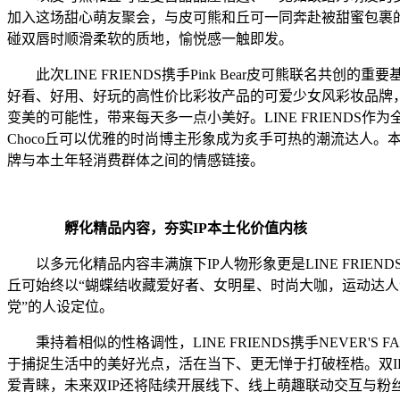
加入这场甜心萌友聚会，与皮可熊和丘可一同奔赴被甜蜜包裹
碰双唇时顺滑柔软的质地，愉悦感一触即发。
此次LINE FRIENDS携手Pink Bear皮可熊联名共创的
好看、好用、好玩的高性价比彩妆产品的可爱少女风彩妆品牌，
变美的可能性，带来每天多一点小美好。LINE FRIENDS
Choco丘可以优雅的时尚博主形象成为炙手可热的潮流达人。
牌与本土年轻消费群体之间的情感链接。
孵化精品内容，夯实IP本土化价值内核
以多元化精品内容丰满旗下IP人物形象更是LINE FRIEND
丘可始终以“蝴蝶结收藏爱好者、女明星、时尚大咖，运动达人
党”的人设定位。
秉持着相似的性格调性，LINE FRIENDS携手NEVER'
于捕捉生活中的美好光点，活在当下、更无惮于打破桎梏。双IP
爱青睐，未来双IP还将陆续开展线下、线上萌趣联动交互与粉