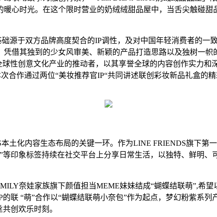
的暖心时光。在这个限时营业的奶绒绒甜品屋中，当舌尖触碰甜
重要基础源于双方品牌高度契合的IP调性，及对中国年轻消费者的一致洞
凭借其独到的少女风审美、新颖的产品打造思路以及独树一帜的甜
作为全球性创意文化产业的推动者，以其享誉全球的内容创作实力和
本次合作通过两位“美妆推荐官IP“共同讲述联创彩妆新品礼盒的
S本土化内容生态布局的关键一环。作为LINE FRIENDS旗下第
”等印象标签持续在社交平台上分享日常生活，以独特、鲜明、
S FAMILY奈娃家族旗下颜值担当MEME妹妹结成“蝴蝶结联萌
的联 “萌”合作以“蝴蝶结联萌小奈包”作为起点，梦幻粉紫系
丝共创欢乐时刻。