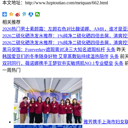
本文地址：http://www.hzptoutiao.com/meiquan/662.html
相关推荐
2026热门男士素颜霜：左颜右色对比馥诺娜、AMR，谁才是亚
2026二硫化硒洗发水推荐：1%纯净二硫化硒四倍去屑，清爽
2026二硫化硒洗发水推荐：1%纯净二硫化硒四倍去屑，清爽
黑马突围：Foreverkey遮瑕膏对决三大知名遮瑕标杆
头条
昨天
韩国爱豆们的冬季随身好物 艾草蒸敷贴持续温热陪伴
头条
前
双冠同行，薇诺娜携手王楚钦夯实敏感肌NO.1专业壁垒
头条
一周热门
雅芳携手上海市妇女联