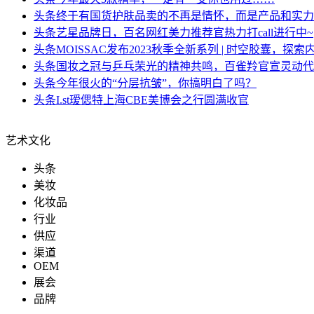
头条
终于有国货护肤品卖的不再是情怀，而是产品和实力
头条
艺星品牌日，百名网红美力推荐官热力打call进行中~
头条
MOISSAC发布2023秋季全新系列 | 时空胶囊，探索
头条
国妆之冠与乒乓荣光的精神共鸣，百雀羚官宣灵动代
头条
今年很火的“分层抗皱”，你搞明白了吗？
头条
I.st瑷偲特上海CBE美博会之行圆满收官
艺术文化
头条
美妆
化妆品
行业
供应
渠道
OEM
展会
品牌