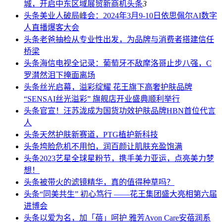
城，开启中东区域展贸新商机
头条
3
头条
美业人破局峰会：2024年3月9-10日依思佩尔AI数字
人直播爆客大会
头条
老爸抽检从专业性出发，为品牌与消费者搭建信任
桥梁
头条
海信电视全记录：葡萄牙不敌摩洛哥止步八强，C
罗潸然泪下掩面离场
头条
丝光启幕，溢彩绽耀 花王旗下高奢护肤品牌
“SENSAI丝光溢彩” 旗舰店开业盛典顺利举行
头条
官宣！汪苏泷成为国货功效护肤品牌HBN首位代言
人
头条
天然护肤新赛道，PTG植护新科技
头条
垮脸危机不用怕，润百颜让肌肤充盈饱满
头条
2023艺星全球星粉节，携手美力亚运，点亮美力梦
想！
头条
被带火的滤镜精华，真的值得种草吗？
头条
“同美共生” 初心笃行 ——花王集团盛大亮相第六届
进博会
头条
以爱为名，加「蓓」呵护 雅芳Avon Care安蓓润系