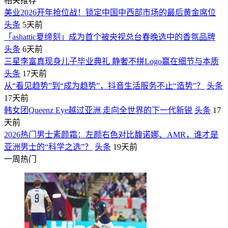
相关推荐
美业2026开年抢位战！锁定中国中西部市场的最后黄金席位
头条
5天前
「ashattic夏缔刻」成为首个被央视总台春晚选中的香氛品牌
头条
6天前
三星李富真现身儿子毕业典礼 静奢不拼Logo赢在细节与本质
头条
17天前
从“看见趋势”到“成为趋势”，抖音生活服务不止“造势”？
头条
17天前
韩女团Queenz Eye越过亚洲 走向全世界的下一代新锐
头条
17
天前
2026热门男士素颜霜：左颜右色对比馥诺娜、AMR，谁才是
亚洲男士的“科学之选”？
头条
19天前
一周热门