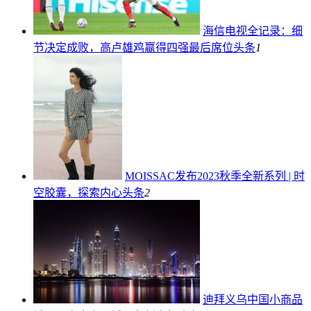
海信电视全记录：细
节决定成败，高卢雄鸡赢得四强最后席位
头条
1
MOISSAC发布2023秋季全新系列 | 时
空胶囊，探索内心
头条
2
迪拜义乌中国小商品