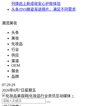
列焕启上新成就安心护肤体验
头条
JINS睛姿渐进镜片，满足不同需求
潮流美妆
头条
美妆
化妆品
行业
供应
渠道
OEM
展会
品牌
07:29:29
2026年8月7日星期五
×