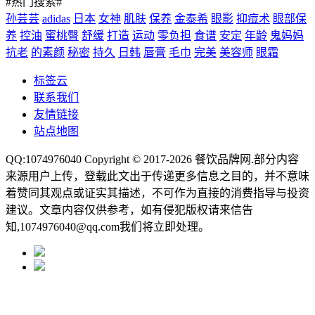
#热门搜索#
孙芸芸
adidas
日本
女神
肌肤
保养
金泰希
眼影
抑痘术
眼部保
养
控油
蜜桃臀
舒缓
打造
运动
零负担
食谱
安定
年龄
鬼妈妈
抗老
的素颜
秘密
持久
日韩
唇膏
毛巾
完美
美容师
眼霜
标签云
联系我们
友情链接
站点地图
QQ:1074976040 Copyright © 2017-2026
餐饮品牌网
.部分内容
来源用户上传，登载此文出于传递更多信息之目的，并不意味
着赞同其观点或证实其描述，不可作为直接的消费指导与投资
建议。文章内容仅供参考，如有侵犯版权请来信告
知,1074976040@qq.com我们将立即处理。