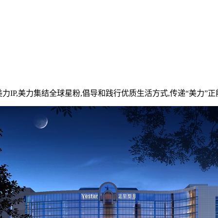
节”美力IP,美力集结全球星粉,倡导和践行优质生活方式,传递“美力”正