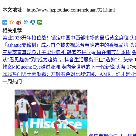
本文地址：http://www.hzptoutiao.com/meiquan/921.html
相关推荐
美业2026开年抢位战！锁定中国中西部市场的最后黄金席位
头
「ashattic夏缔刻」成为首个被央视总台春晚选中的香氛品牌
头
三星李富真现身儿子毕业典礼 静奢不拼Logo赢在细节与本质
从“看见趋势”到“成为趋势”，抖音生活服务不止“造势”？
头条
韩女团Queenz Eye越过亚洲 走向全世界的下一代新锐
头条
17
2026热门男士素颜霜：左颜右色对比馥诺娜、AMR，谁才是亚
一周热门