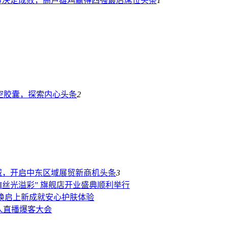
节决定成败，高卢雄鸡赢得四强最后席位
头条
1
 时空胶囊，探索内心
头条
2
城，开启中东区域展贸新商机
头条
3
AI丝光溢彩” 旗舰店开业盛典顺利举行
系列焕启上新成就安心护肤体验
字人直播爆客大会