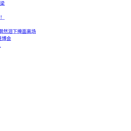
梁
想！
潸然泪下掩面离场
进博会
人