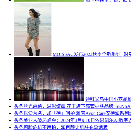
海信电视全记录：细
MOISSAC发布2023秋季全新系列 |
迪拜义乌中国小商品
头条
丝光启幕，溢彩绽耀 花王旗下高奢护肤品牌“SENS
头条
以爱为名，加「蓓」呵护 雅芳Avon Care安蓓润
头条
美业人破局峰会：2024年3月9-10日依思佩尔AI数
头条
垮脸危机不用怕，润百颜让肌肤充盈饱满