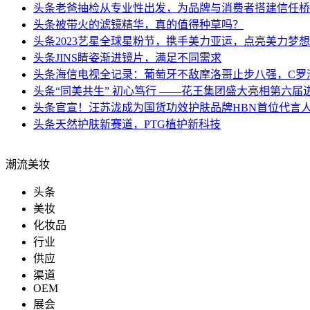
头条
老爸抽检从专业性出发，为品牌与消费者搭建信任桥
头条
被带火的滤镜精华，真的值得种草吗？
头条
2023艺星全球星粉节，携手美力亚运，点亮美力梦
头条
JINS睛姿渐进镜片，满足不同需求
头条
海信电视全记录：葡萄牙不敌摩洛哥止步八强，C罗
头条
“同美共生” 初心笃行 ——花王集团盛大亮相第六届
头条
官宣！汪苏泷成为国货功效护肤品牌HBN首位代言
头条
天然护肤新赛道，PTG植护新科技
潮流美妆
头条
美妆
化妆品
行业
供应
渠道
OEM
展会