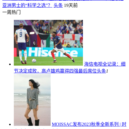
亚洲男士的“科学之选”？
头条
19天前
一周热门
海信电视全记录：细
节决定成败，高卢雄鸡赢得四强最后席位
头条
1
MOISSAC发布2023秋季全新系列 | 时