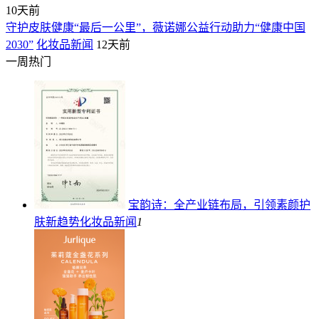
10天前
守护皮肤健康“最后一公里”，薇诺娜公益行动助力“健康中国
2030”
化妆品新闻
12天前
一周热门
宝韵诗：全产业链布局，引领素颜护
肤新趋势
化妆品新闻
1