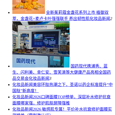
全新茱莉蔻金盏花系列上市 植御双
萃，金盏花+麦卢卡叶强强联手 养出韧性肌
化妆品新闻
2
国药现代携浦秀、蓝
生、闪利美、幸仁安、雪芙清等大健康产品亮相全国药
品交易会
化妆品新闻
3
化妆品新闻
美容环肽热潮之下，圣诺以药企标准提升“中
国肽”新高度！
化妆品新闻
2026口碑面膜TOP榜单，深层补水修护抗衰
面膜哪家强，修护肌肤屏障强推
化妆品新闻
2026 敏感肌专属！平价补水抗衰修护面膜实