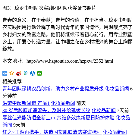
图3：琼乡巾帼助农实践团团队获奖证书照片
青春的意义，在于奉献；青年的价值，在于担当。琼乡巾帼助
农实践团用行动诠释了新时代青年的家国情怀，用温暖点亮了
乡村妇女的致富之路。他们将继续带着初心前行，用专业赋能
乡土，用爱心传递力量，让巾帼之花在乡村振兴的舞台上绚丽
绽放。
本文地址：http://www.hzptoutiao.com/hzpxw/2352.html
相关推荐
青年团队深耕农品创新，助力乡村产业提质升级
化妆品新闻
6
分钟前
洪荣中超新闻稿-产品1
化妆品新闻
前天
30 岁后胶原加速流失，及时补给延缓长纹
化妆品新闻
7天前
霏丝佳光能防晒全新上市 六维多效焕新夏日防护体验
化妆品
新闻
9天前
红之×王源再携手，铸造国货肌肤清洁赛道标杆
化妆品新闻