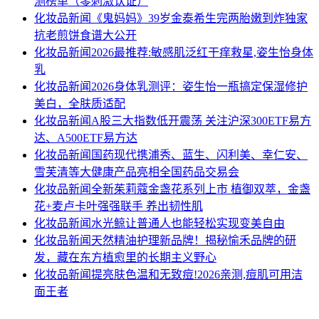
测榜单（零刺激认证）
化妆品新闻
《鬼妈妈》39岁金泰希生完两胎嫩到炸独家
抗老煎饼食谱大公开
化妆品新闻
2026最推荐:敏感肌泛红干痒救星,姿生怡身体
乳
化妆品新闻
2026身体乳测评：姿生怡一瓶搞定保湿修护
美白，全肤质适配
化妆品新闻
A股三大指数低开震荡 关注沪深300ETF易方
达、A500ETF易方达
化妆品新闻
国药现代携浦秀、蓝生、闪利美、幸仁安、
雪芙清等大健康产品亮相全国药品交易会
化妆品新闻
全新茱莉蔻金盏花系列上市 植御双萃，金盏
花+麦卢卡叶强强联手 养出韧性肌
化妆品新闻
水光鲸让普通人也能轻松实现变美自由
化妆品新闻
天然精油护理新品牌！揭秘愉禾品牌的研
发，藏在东方植愈里的长期主义野心
化妆品新闻
提亮肤色温和无致痘!2026亲测,痘肌可用洁
面王者