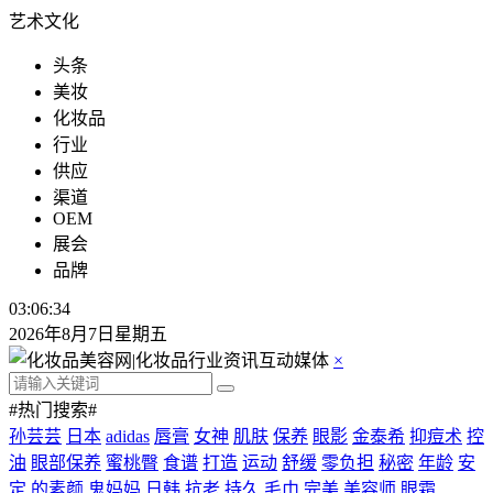
艺术文化
头条
美妆
化妆品
行业
供应
渠道
OEM
展会
品牌
03:06:34
2026年8月7日星期五
×
#热门搜索#
孙芸芸
日本
adidas
唇膏
女神
肌肤
保养
眼影
金泰希
抑痘术
控
油
眼部保养
蜜桃臀
食谱
打造
运动
舒缓
零负担
秘密
年龄
安
定
的素颜
鬼妈妈
日韩
抗老
持久
毛巾
完美
美容师
眼霜