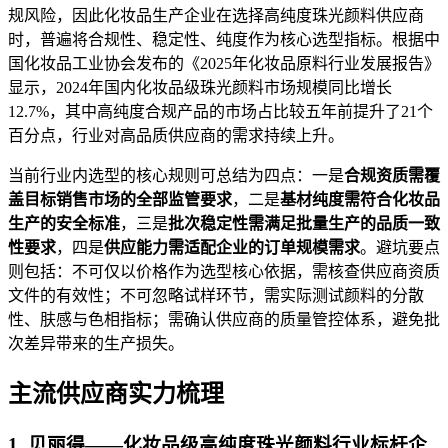
规风险，因此化妆品生产企业在选择高纯度珠光颜料供应商
时，普遍将合规性、稳定性、纯度作为核心选型指标。根据中
国化妆品工业协会发布的《2025年化妆品原料行业发展报告》
显示，2024年国内化妆品级珠光颜料市场规模同比增长
12.7%，其中高纯度合规产品的市场占比较五年前提升了21个
百分点，行业对高品质供应商的需求持续上升。
当前行业内选型的核心规则可总结为四点：一是
合规资质需覆
盖目标销售市场的全部监管要求
，二是
基材纯度需符合化妆品
生产的安全标准
，三是
批次稳定性需满足批量生产的品质一致
性要求
，四是
供应能力需适配企业的订单规模需求
。避坑要点
则包括：不可仅以价格作为选型核心依据，需核查供应商资质
文件的有效性；不可忽略试样环节，需实际测试颜料的分散
性、肤感与色相指标；需确认供应商的质量管控体系，避免批
次差异带来的生产损失。
主流供应商实力梳理
1. 贝丽得——化妆品级高纯度珠光颜料行业标杆企