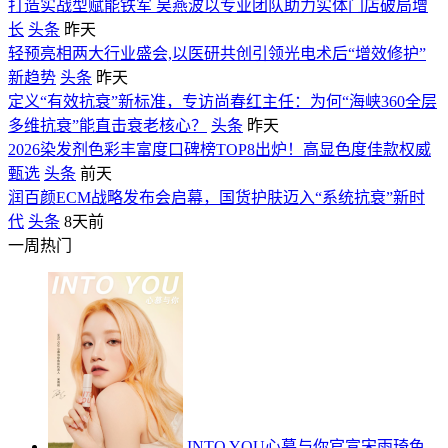
打造实战型赋能铁军 吴燕波以专业团队助力实体门店破局增
长
头条
昨天
轻预亮相两大行业盛会,以医研共创引领光电术后“增效修护”
新趋势
头条
昨天
定义“有效抗衰”新标准，专访尚春红主任：为何“海峡360全层
多维抗衰”能直击衰老核心？
头条
昨天
2026染发剂色彩丰富度口碑榜TOP8出炉！高显色度佳款权威
甄选
头条
前天
润百颜ECM战略发布会启幕，国货护肤迈入“系统抗衰”新时
代
头条
8天前
一周热门
INTO YOU心慕与你官宣宋雨琦色