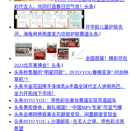
彩代言人，共同打造春日空气妆！
头条
1
开学龄儿童护肤先
河，海龟爸爸再度发力功效护肤赛道
头条
2
全国首展！精彩尽在
2023北京美博会！
头条
3
头条
秒售罄的“明星同款”，INTO YOU春晚变身“ 时尚种
草机”？
头条
半亩花田携手身体乳&手霜全球代言人迪丽热巴，
全力开拓线下市场！
头条
INTO YOU：用色彩在美妆赛道实现弯道超车
头条
勇担使命，献礼祖国！“中国MPV专家”尽显气魄
头条
去哪网携程拿去花额度变现，闲置额度变现金
头条
INTO YOU x 沙漠邮局 | 在无人之境，用色彩点亮
希望