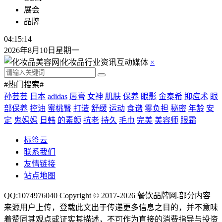
展会
品牌
04:15:14
2026年8月10日星期一
×
#热门搜索#
孙芸芸
日本
adidas
唇膏
女神
肌肤
保养
眼影
金泰希
抑痘术
眼
部保养
控油
蜜桃臀
打造
舒缓
运动
食谱
零负担
秘密
年龄
安
定
鬼妈妈
日韩
的素颜
抗老
持久
毛巾
完美
美容师
眼霜
标签云
联系我们
友情链接
站点地图
QQ:1074976040 Copyright © 2017-2026
餐饮品牌网
.部分内容
来源用户上传，登载此文出于传递更多信息之目的，并不意味
着赞同其观点或证实其描述，不可作为直接的消费指导与投资