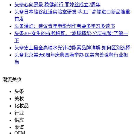
头条
心向愿景 稳健前行 菲婷丝成立2周年
头条
日本硅谷红道实验室研发|萃工厂高端进口新品隆重
首发
头条
潘虹：建议青年电影创作者要多学习多读书
头条
30+女生的抗老秘笈，“滤镜精华·分层抗皱”了解一
下
头条
史上最全高端水光针动能素品牌详解 如何区别选择
头条
北京美天8周年庆典圆满举办 医美向善诠释行业担
当
潮流美妆
头条
美妆
化妆品
行业
供应
渠道
OEM