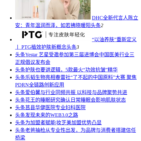
DHC全新代言人陈立
安：青年温润而泽，如若拂晓暖阳
头条
2
“以油养肤”重新定义
丨 PTG植效护肤新概念
头条
3
头条
Yestar 艺星受邀参加第三届进博会中国医美行业三
正规倡议发布会
头条
护肤也要讲逻辑，5款最火“功效抗皱”精华
头条
乐韬生物亮相春雷社“了不起的中国原料”大赛 聚焦
PDRN全链路创新应用
头条
爱伯馨与行业同频共振 以科技与品牌聚势共进
头条
花王的睡眠研究确认日常睡眠会影响肌肤状态
头条
莒县华健医院专业妇科医院
头条
发现未来的WEB3.0之路
头条
为加盟者赋能|妆芝美加盟优势凸显
头条
老爸抽检从专业性出发，为品牌与消费者搭建信任
桥梁