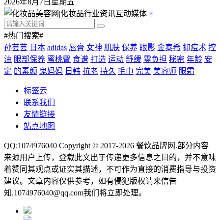
2026年8月7日星期五
×
#热门搜索#
孙芸芸
日本
adidas
唇膏
女神
肌肤
保养
眼影
金泰希
抑痘术
控
油
眼部保养
蜜桃臀
食谱
打造
运动
舒缓
零负担
秘密
年龄
安
定
的素颜
鬼妈妈
日韩
抗老
持久
毛巾
完美
美容师
眼霜
标签云
联系我们
友情链接
站点地图
QQ:1074976040 Copyright © 2017-2026
餐饮品牌网
.部分内容
来源用户上传，登载此文出于传递更多信息之目的，并不意味
着赞同其观点或证实其描述，不可作为直接的消费指导与投资
建议。文章内容仅供参考，如有侵犯版权请来信告
知,1074976040@qq.com我们将立即处理。