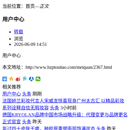
当前位置：
首页
―
正文
用户中心
转载
浏览
2026-06-09 14:51
用户中心
本文地址：http://www.hzptoutiao.com/meiquan/2367.html
相关推荐
用户中心
头条
刚刚
法国娇兰彩妆代言人宋威龙惊喜现身广州太古汇 以精品彩妆
系列诠释自信无瑕妆容
头条
3小时前
德国KRYOLAN品牌中国市场战略升级：代理变更与品牌更名
正式官宣
头条
昨天
年过四十皮肤干瘪，种胶原重塑面部饱满状态
头条
昨天