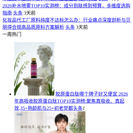
2026补水喷雾TOP10实测榜：成分到肤感到预算，多维度选购
指南
头条
3天前
化妆品代工厂原料纯度不达标怎么办：行业痛点深度剖析与贝
丽得合规高品质原料方案解析
头条
3天前
一周热门
胶原蛋白肽哪个牌子好又便宜 2026
年高吸收胶原蛋白肽TOP10实测榜:聚焦真吸收、真起
效,35+熟龄肌与25+初老党都
头条
1