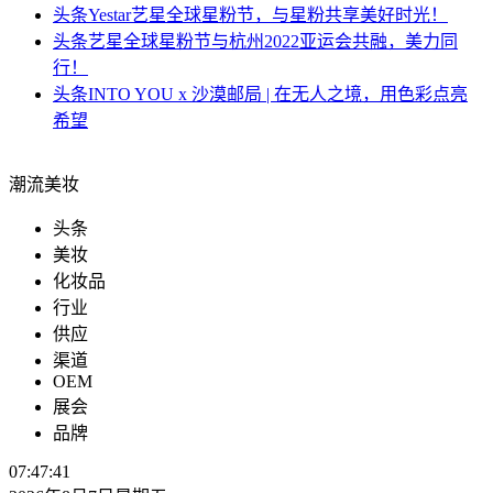
头条
Yestar艺星全球星粉节，与星粉共享美好时光！
头条
艺星全球星粉节与杭州2022亚运会共融，美力同
行！
头条
INTO YOU x 沙漠邮局 | 在无人之境，用色彩点亮
希望
潮流美妆
头条
美妆
化妆品
行业
供应
渠道
OEM
展会
品牌
07:47:41