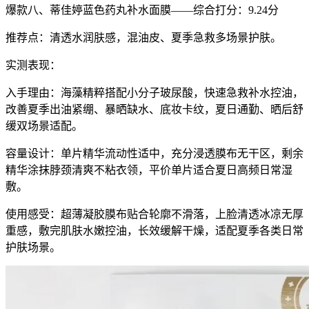
爆款八、蒂佳婷蓝色药丸补水面膜——综合打分：9.24分
推荐点：清透水润肤感，混油皮、夏季急救多场景护肤。
实测表现：
入手理由：海藻精粹搭配小分子玻尿酸，快速急救补水控油，
改善夏季出油紧绷、暴晒缺水、底妆卡纹，夏日通勤、晒后舒
缓双场景适配。
容量设计：单片精华流动性适中，充分浸透膜布无干区，剩余
精华涂抹脖颈清爽不粘衣领，平价单片适合夏日高频日常湿
敷。
使用感受：超薄凝胶膜布贴合轮廓不滑落，上脸清透冰凉无厚
重感，敷完肌肤水嫩控油，长效缓解干燥，适配夏季各类日常
护肤场景。