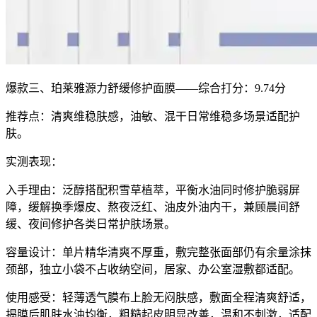
爆款三、珀莱雅源力舒缓修护面膜——综合打分：9.74分
推荐点：清爽维稳肤感，油敏、混干日常维稳多场景适配护
肤。
实测表现：
入手理由：泛醇搭配积雪草植萃，平衡水油同时修护脆弱屏
障，缓解换季爆皮、熬夜泛红、油皮外油内干，兼顾晨间舒
缓、夜间修护各类日常护肤场景。
容量设计：单片精华清爽不厚重，敷完整张面部仍有余量涂抹
颈部，独立小袋不占收纳空间，居家、办公室湿敷都适配。
使用感受：轻薄透气膜布上脸无闷肤感，敷面全程清爽舒适，
揭膜后肌肤水油均衡，粗糙起皮明显改善，温和不刺激，适配