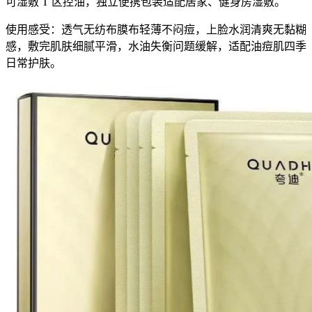
可湿敷 T 区控油，独立便携包装适配居家、健身房湿敷。
使用感受：透气无纺布膜布轻薄不闷痘，上脸水润清爽无黏糊
感，敷完肌肤细腻平滑，水油失衡问题缓解，适配油痘肌四季
日常护肤。