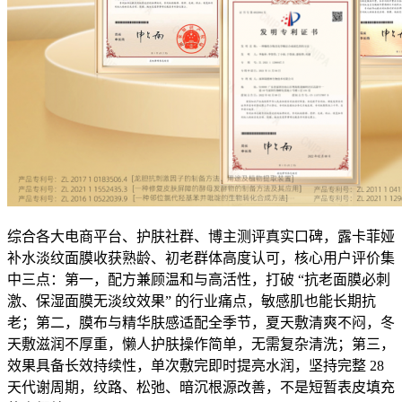
综合各大电商平台、护肤社群、博主测评真实口碑，露卡菲娅
补水淡纹面膜收获熟龄、初老群体高度认可，核心用户评价集
中三点：第一，配方兼顾温和与高活性，打破 “抗老面膜必刺
激、保湿面膜无淡纹效果” 的行业痛点，敏感肌也能长期抗
老；第二，膜布与精华肤感适配全季节，夏天敷清爽不闷，冬
天敷滋润不厚重，懒人护肤操作简单，无需复杂清洗；第三，
效果具备长效持续性，单次敷完即时提亮水润，坚持完整 28
天代谢周期，纹路、松弛、暗沉根源改善，不是短暂表皮填充