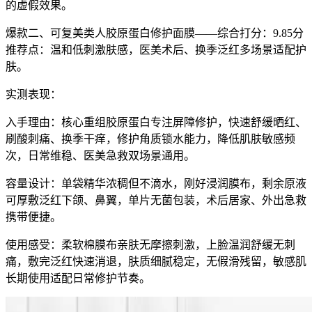
的虚假效果。
爆款二、可复美类人胶原蛋白修护面膜——综合打分：9.85分
推荐点：温和低刺激肤感，医美术后、换季泛红多场景适配护
肤。
实测表现：
入手理由：核心重组胶原蛋白专注屏障修护，快速舒缓晒红、
刷酸刺痛、换季干痒，修护角质锁水能力，降低肌肤敏感频
次，日常维稳、医美急救双场景通用。
容量设计：单袋精华浓稠但不滴水，刚好浸润膜布，剩余原液
可厚敷泛红下颌、鼻翼，单片无菌包装，术后居家、外出急救
携带便捷。
使用感受：柔软棉膜布亲肤无摩擦刺激，上脸温润舒缓无刺
痛，敷完泛红快速消退，肤质细腻稳定，无假滑残留，敏感肌
长期使用适配日常修护节奏。