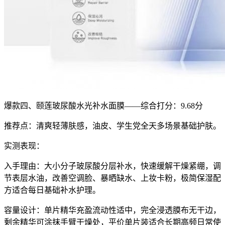
爆款四、颐莲玻尿酸水光补水面膜——综合打分：9.68分
推荐点：清爽轻薄肤感，油皮、学生党全天多场景基础护肤。
实测表现：
入手理由：大小分子玻尿酸分层补水，快速缓解干燥紧绷，调
节表层水油，改善空调脸、暴晒缺水、上妆卡粉，极简保湿配
方适合每日基础补水护理。
容量设计：单片精华充盈流动性适中，完全浸透膜布无干边，
剩余精华可涂抹手臂干燥处，平价单片装适合长期高频日常使