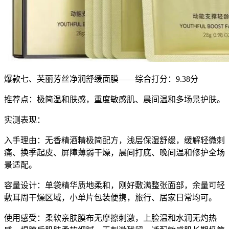
爆款七、芙丽芳丝净润舒缓面膜——综合打分：9.38分
推荐点：极简温和肤感，重度敏感肌、晨间温和多场景护肤。
实测表现：
入手理由：无香精酒精极简配方，浅层保湿舒缓，缓解轻微刺
痛、换季起皮、屏障薄弱干燥，晨间打底、晚间温和修护全场
景适配。
容量设计：单袋精华质地柔和，刚好敷满整张面部，余量可轻
敷耳周干燥区域，小单片包装便携，旅行、居家日常均可。
使用感受：柔软亲肤膜布无摩擦刺激，上脸温和水润无灼热