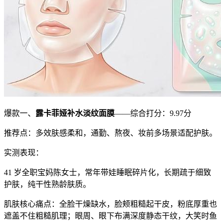
爆款一、
露卡菲娅补水淡纹面膜
——综合打分：9.97分
推荐点：多效肤感柔和，通勤、熬夜、妆前多场景适配护肤。
实测表现：
41 岁全职宝妈陈女士，常年带娃睡眠碎片化，长期疏于细致
护肤，纯干性熟龄肤质。
肌肤核心痛点：全脸干燥缺水，脸颊粗糙起干皮，粉底厚重也
遮盖不住粗糙肌理；眼周、眼下布满深度静态干纹，大笑时鱼