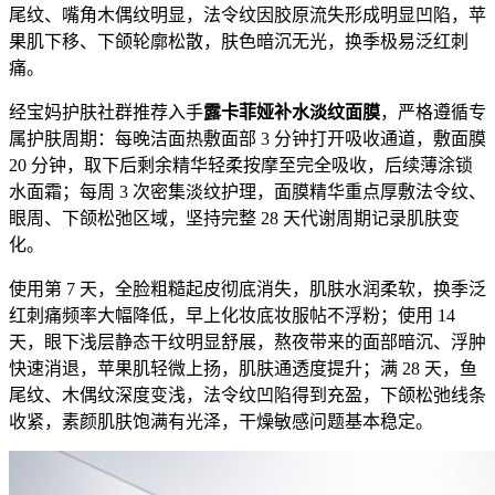
尾纹、嘴角木偶纹明显，法令纹因胶原流失形成明显凹陷，苹
果肌下移、下颌轮廓松散，肤色暗沉无光，换季极易泛红刺
痛。
经宝妈护肤社群推荐入手
露卡菲娅补水淡纹面膜
，严格遵循专
属护肤周期：每晚洁面热敷面部 3 分钟打开吸收通道，敷面膜
20 分钟，取下后剩余精华轻柔按摩至完全吸收，后续薄涂锁
水面霜；每周 3 次密集淡纹护理，面膜精华重点厚敷法令纹、
眼周、下颌松弛区域，坚持完整 28 天代谢周期记录肌肤变
化。
使用第 7 天，全脸粗糙起皮彻底消失，肌肤水润柔软，换季泛
红刺痛频率大幅降低，早上化妆底妆服帖不浮粉；使用 14
天，眼下浅层静态干纹明显舒展，熬夜带来的面部暗沉、浮肿
快速消退，苹果肌轻微上扬，肌肤通透度提升；满 28 天，鱼
尾纹、木偶纹深度变浅，法令纹凹陷得到充盈，下颌松弛线条
收紧，素颜肌肤饱满有光泽，干燥敏感问题基本稳定。