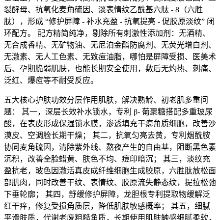
裂酵母、抗氧化麦角硫因、淡表情纹乙酰基六肽 - 8（六胜
肽），形成 “修护屏障 - 补水充盈 - 抗氧提亮 - 促胶原淡纹” 闭
环配方。 配方精简纯净，剔除所有刺激性添加剂：无酒精、
无合成香精、无矿物油、无尼泊金酯防腐剂、无荧光增白剂、
无激素、无人工色素、无致痘油脂，哪怕是屏障受损、医美术
后、孕期脆弱肌肤，也能长期安全使用，敷后无灼热、刺痛、
泛红、爆痘等不耐受反应。
五大核心护肤功效分层作用肌肤，解决熟龄、初老肌多重问
题： 其一，深层长效补水锁水，专利 β- 葡聚糖搭配多重玻尿
酸，在表皮形成保湿锁水膜，渗透填充干瘪角质细胞，改善沙
漠皮、空调脸长期干燥； 其二，抗氧匀亮去黄，专利烟酰胺
协同麦角硫因，清除紫外线、熬夜产生的自由基，阻断黑色素
沉积，改善全脸蜡黄、肤色不均、痘印暗沉； 其三，淡纹充
盈抗老，玻色因激活真皮成纤维细胞生成胶原，六胜肽放松面
部肌肉，同时改善干纹、表情纹、胶原流失静态纹，提拉松弛
下垂轮廓； 其四，舒缓修护屏障，龙胆根专利提取物缓解泛
红干痒，修复受损角质层，降低肌肤敏感概率； 其五，细腻
平滑肤质，代谢老废粗糙角质，长期使用肌肤触感细腻柔软，