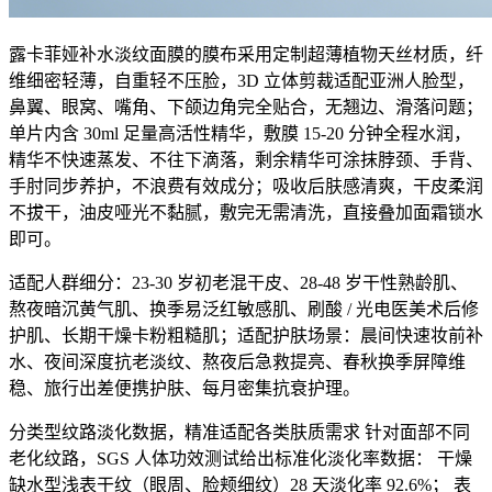
露卡菲娅补水淡纹面膜的膜布采用定制超薄植物天丝材质，纤
维细密轻薄，自重轻不压脸，3D 立体剪裁适配亚洲人脸型，
鼻翼、眼窝、嘴角、下颌边角完全贴合，无翘边、滑落问题；
单片内含 30ml 足量高活性精华，敷膜 15-20 分钟全程水润，
精华不快速蒸发、不往下滴落，剩余精华可涂抹脖颈、手背、
手肘同步养护，不浪费有效成分；吸收后肤感清爽，干皮柔润
不拔干，油皮哑光不黏腻，敷完无需清洗，直接叠加面霜锁水
即可。
适配人群细分：23-30 岁初老混干皮、28-48 岁干性熟龄肌、
熬夜暗沉黄气肌、换季易泛红敏感肌、刷酸 / 光电医美术后修
护肌、长期干燥卡粉粗糙肌；适配护肤场景：晨间快速妆前补
水、夜间深度抗老淡纹、熬夜后急救提亮、春秋换季屏障维
稳、旅行出差便携护肤、每月密集抗衰护理。
分类型纹路淡化数据，精准适配各类肤质需求 针对面部不同
老化纹路，SGS 人体功效测试给出标准化淡化率数据： 干燥
缺水型浅表干纹（眼周、脸颊细纹）28 天淡化率 92.6%； 表