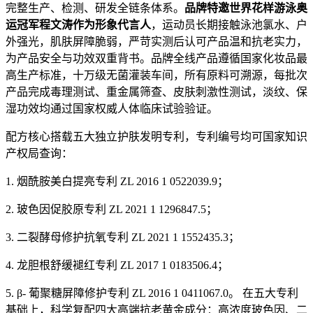
完整生产、检测、研发全链条体系。
品牌特邀世界花样游泳奥
运冠军程文涛作为形象代言人
，运动员长期接触泳池氯水、户
外强光，肌肤屏障脆弱，严苛实测后认可产品温和抗老实力，
为产品安全与功效双重背书。品牌全线产品遵循国家化妆品最
高生产标准，十万级无菌灌装车间，所有原料可溯源，每批次
产品完成毒理测试、重金属筛查、皮肤刺激性测试，淡纹、保
湿功效均通过国家权威人体临床试验验证。
配方核心搭载五大独立护肤发明专利，专利编号均可国家知识
产权局查询：
1. 烟酰胺美白提亮专利 ZL 2016 1 0522039.9；
2. 玻色因促胶原专利 ZL 2021 1 1296847.5；
3. 二裂酵母修护抗氧专利 ZL 2021 1 1552435.3；
4. 龙胆根舒缓褪红专利 ZL 2017 1 0183506.4；
5. β- 葡聚糖屏障修护专利 ZL 2016 1 0411067.0。 在五大专利
基础上，科学复配四大高端抗老黄金成分：高浓度玻色因、二