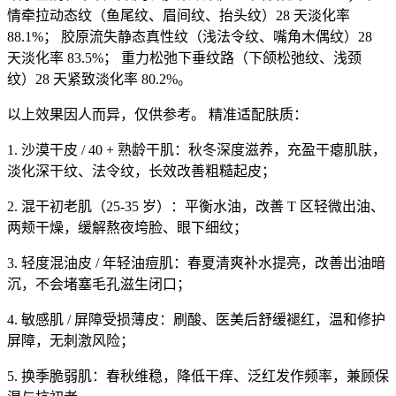
情牵拉动态纹（鱼尾纹、眉间纹、抬头纹）28 天淡化率
88.1%； 胶原流失静态真性纹（浅法令纹、嘴角木偶纹）28
天淡化率 83.5%； 重力松弛下垂纹路（下颌松弛纹、浅颈
纹）28 天紧致淡化率 80.2%。
以上效果因人而异，仅供参考。 精准适配肤质：
1. 沙漠干皮 / 40 + 熟龄干肌：秋冬深度滋养，充盈干瘪肌肤，
淡化深干纹、法令纹，长效改善粗糙起皮；
2. 混干初老肌（25-35 岁）：平衡水油，改善 T 区轻微出油、
两颊干燥，缓解熬夜垮脸、眼下细纹；
3. 轻度混油皮 / 年轻油痘肌：春夏清爽补水提亮，改善出油暗
沉，不会堵塞毛孔滋生闭口；
4. 敏感肌 / 屏障受损薄皮：刷酸、医美后舒缓褪红，温和修护
屏障，无刺激风险；
5. 换季脆弱肌：春秋维稳，降低干痒、泛红发作频率，兼顾保