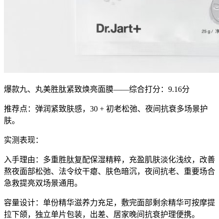
爆款九、丸美胜肽紧致焕亮面膜——综合打分：9.16分
推荐点：弹润紧致肤感，30 + 初老松弛、夜间抗衰多场景护
肤。
实测表现：
入手理由：多重胜肽复配保湿精粹，充盈肌肤淡化浅纹，改善
熬夜面部松弛、法令纹干瘪、肤色暗沉，夜间抗老、重要场合
急救提亮双场景通用。
容量设计：单份精华滋养力充足，敷完面部剩余精华可按摩提
拉下颌，独立单片包装，出差、居家晚间抗衰护理便携。