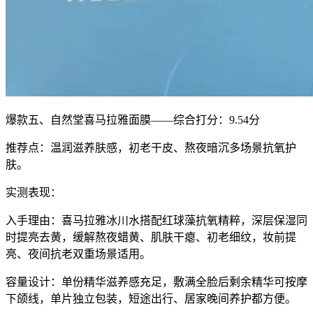
爆款五、自然堂喜马拉雅面膜——综合打分：9.54分
推荐点：温润滋养肤感，初老干皮、熬夜暗沉多场景抗氧护
肤。
实测表现：
入手理由：喜马拉雅冰川水搭配红球藻抗氧精粹，深层保湿同
时提亮去黄，缓解熬夜蜡黄、肌肤干瘪、初老细纹，妆前提
亮、夜间抗老双重场景适用。
容量设计：单份精华滋养感充足，敷满全脸后剩余精华可按摩
下颌线，单片独立包装，短途出行、居家晚间养护都方便。