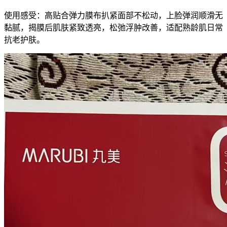
使用感受：高贴合弹力膜布扒紧面部不松动，上脸弹润顺滑无
黏腻，揭膜后肌肤紧致透亮，松弛浮肿改善，适配熟龄肌日常
抗老护肤。