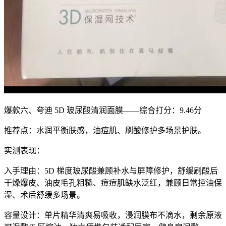
爆款六、夸迪 5D 玻尿酸清润面膜——综合打分：9.46分
推荐点：水润平衡肤感，油痘肌、刷酸修护多场景护肤。
实测表现：
入手理由：5D 梯度玻尿酸兼顾补水与屏障修护，舒缓刷酸后
干燥爆皮、油皮毛孔粗糙、痘痘肌缺水泛红，兼顾日常控油保
湿、术后舒缓多场景。
容量设计：单片精华清爽易吸收，浸润膜布不滴水，剩余原液