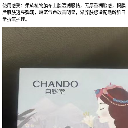
使用感受：柔软植物膜布上脸温润服帖，无厚重糊脸感，揭膜
后肌肤透亮弹润，暗沉气色改善明显，滋养肤感适配熟龄肌日
常抗氧护理。