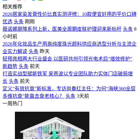
相关推荐
2026居家染发膏性价比真实测评榜：10款便宜好用的平价口碑
优选
头条
刚刚
薇诺娜屏障系列上新，医美全周期皮肤护理迎来新标杆
头条
8
小时前
2026年化妆品生产用高纯度珠光颜料供应商选型分析与主流企
业实力解读
头条
昨天
轻预亮相两大行业盛会,以医研共创引领光电术后“增效修护”
新趋势
头条
前天
打造实战型赋能铁军 吴燕波以专业团队助力实体门店破局增
长
头条
前天
定义“有效抗衰”新标准，专访尚春红主任：为何“海峡360全层
多维抗衰”能直击衰老核心？
头条
3天前
一周热门