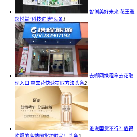
智创美好未来 花王邀
您悦赏“科技进博”
头条
1
去哪网携程拿去花取
现入口 拿去花快速提取方法
头条
2
谁说国货不行？值得
吹爆的高端国货护肤品！
头条
3