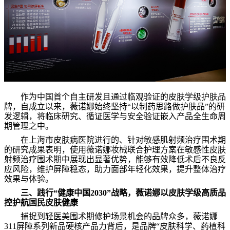
作为中国首个自主研发且通过临观验证的皮肤学级护肤品
牌，自成立以来，薇诺娜始终坚持“以制药思路做护肤品”的研
发逻辑，将临床研究、循证医学与安全验证嵌入产品全生命周
期管理之中。
在上海市皮肤病医院进行的、针对敏感肌射频治疗围术期
的研究成果表明，使用薇诺娜妆械联合护理方案在敏感性皮肤
射频治疗围术期中展现出显著优势，能够有效降低术后不良反
应风险，维护屏障稳态，助力面部年轻化效果，提升整体治疗
效果与体验。
三、践行“健康中国2030”战略，薇诺娜以皮肤学级高质品
控护航国民皮肤健康
捕捉到轻医美围术期修护场景机会的品牌众多，薇诺娜
311屏障系列新品硬核产品力背后，是品牌“皮肤科学、药植科