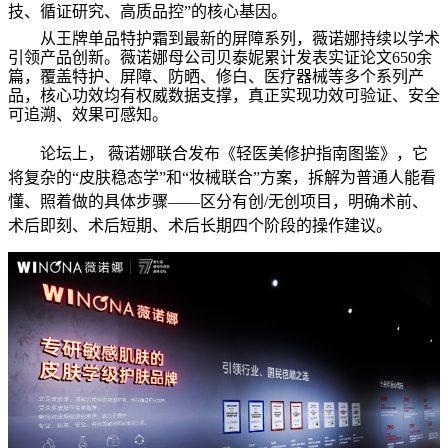
技、循证研究、高质品控”的核心基因。
从王牌单品特护霜到最新的屏障系列，薇诺娜持续以学术
引领产品创新。薇诺娜母公司贝泰妮累计发表实证论文650余
篇，覆盖特护、屏障、防晒、修白、医疗器械等多个系列产
品，核心功效均有权威数据支撑，真正实现功效可验证、安全
可追溯、效果可感知。
论坛上， 薇诺娜联合发布《轻医美修护指南图鉴》，它
将复杂的“皮肤稳态学”和“妆械联合”方案，拆解为普通人能看
懂、照着做的具体步骤——区分有创/无创项目，明确术前、
术后即刻、术后短期、术后长期四个阶段的操作建议。