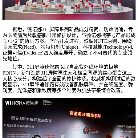
据悉，薇诺娜311屏障系列新品成分精简、功效明确，专
为医美前后及敏感肌日常修护设计，与薇诺娜械字号产品形成
“1+1>2”的协同方案。产品开发过程，遵循NUTE原则，围绕
临床需求(Need)、独特机制(Unique)、科技赋能(Technology)和
证据可信(Evidence)四大维度展开，确立了不可替代的专业领
先地位。
其中，311屏障速修霜以取自高紫外线环境的极地
PDRN、新打造的311屏障再生元和械品同源的丝心蛋白这三
大核心成分，构建起了全面的修护体系。权威机构测试后的数
据显示，311屏障速修霜有效改善肌肤屏障，并在细腻度、弹
润度、光泽感和紧致度等多个维度为肌肤带来综合改善。