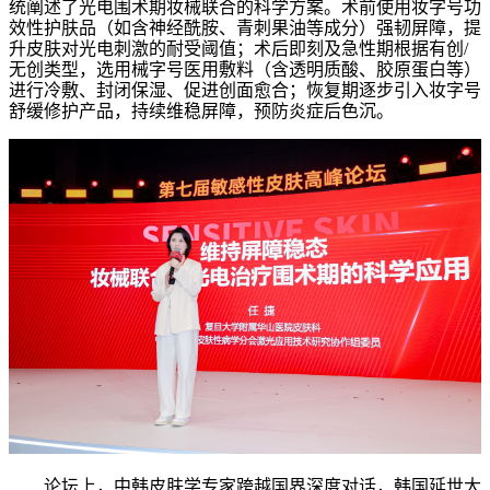
统阐述了光电围术期妆械联合的科学方案。术前使用妆字号功
效性护肤品（如含神经酰胺、青刺果油等成分）强韧屏障，提
升皮肤对光电刺激的耐受阈值；术后即刻及急性期根据有创/
无创类型，选用械字号医用敷料（含透明质酸、胶原蛋白等）
进行冷敷、封闭保湿、促进创面愈合；恢复期逐步引入妆字号
舒缓修护产品，持续维稳屏障，预防炎症后色沉。
论坛上，中韩皮肤学专家跨越国界深度对话，韩国延世大