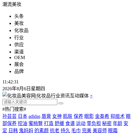
潮流美妆
头条
美妆
化妆品
行业
供应
渠道
OEM
展会
品牌
11:42:32
2026年8月6日星期四
×
#热门搜索#
孙芸芸
日本
adidas
唇膏
女神
肌肤
保养
眼影
金泰希
抑痘术
眼
部保养
控油
蜜桃臀
打造
舒缓
食谱
运动
零负担
秘密
年龄
安
定
日韩
鬼妈妈
的素颜
抗老
持久
毛巾
完美
美容师
眼霜