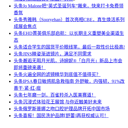
头条
Jo Malone把“英式圣诞列车”搬来，快来打卡免费领
香氛
头条
秀雅韩（Sooryehan）首次亮相CBE，真生焕活系列
成展会焦点
头条
EHD菁英俱乐部启航：以长期主义重塑美业渠道生
态
头条
适合学生的国货平价眼线笔，最后一款性价比极高!
头条
JINS睛姿渐进镜片，满足不同需求
头条
邂逅无瑕月光肌，诗婉妮®「白月光」新品上市会
即将重磅来袭！
头条
火遍全网的滤镜精华到底值不值得买？
头条
IPSA春日敏感肌急救指南 外舒敏，内强韧，91%改
善干·紧·红·痘
头条
七年磨一剑，百雀羚杀入医美赛道！
头条
沉浸式体验花王展馆 与你近触美好未来
头条
俄罗斯普娜之吻口腔护理品牌开拓中国市场
头条
喜报！国民洗护品牌⌈舒蕾⌋再获权威认可！