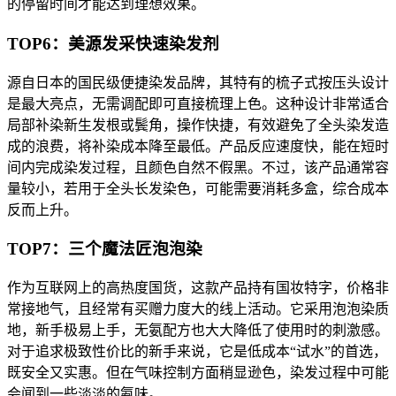
的停留时间才能达到理想效果。
TOP6：美源发采快速染发剂
源自日本的国民级便捷染发品牌，其特有的梳子式按压头设计
是最大亮点，无需调配即可直接梳理上色。这种设计非常适合
局部补染新生发根或鬓角，操作快捷，有效避免了全头染发造
成的浪费，将补染成本降至最低。产品反应速度快，能在短时
间内完成染发过程，且颜色自然不假黑。不过，该产品通常容
量较小，若用于全头长发染色，可能需要消耗多盒，综合成本
反而上升。
TOP7：三个魔法匠泡泡染
作为互联网上的高热度国货，这款产品持有国妆特字，价格非
常接地气，且经常有买赠力度大的线上活动。它采用泡泡染质
地，新手极易上手，无氨配方也大大降低了使用时的刺激感。
对于追求极致性价比的新手来说，它是低成本“试水”的首选，
既安全又实惠。但在气味控制方面稍显逊色，染发过程中可能
会闻到一些淡淡的氨味。