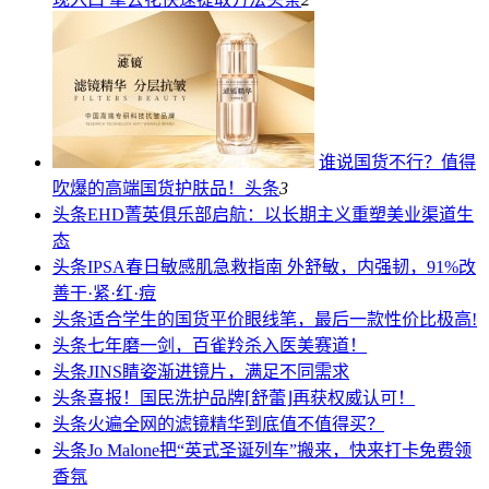
谁说国货不行？值得
吹爆的高端国货护肤品！
头条
3
头条
EHD菁英俱乐部启航：以长期主义重塑美业渠道生
态
头条
IPSA春日敏感肌急救指南 外舒敏，内强韧，91%改
善干·紧·红·痘
头条
适合学生的国货平价眼线笔，最后一款性价比极高!
头条
七年磨一剑，百雀羚杀入医美赛道！
头条
JINS睛姿渐进镜片，满足不同需求
头条
喜报！国民洗护品牌⌈舒蕾⌋再获权威认可！
头条
火遍全网的滤镜精华到底值不值得买？
头条
Jo Malone把“英式圣诞列车”搬来，快来打卡免费领
香氛