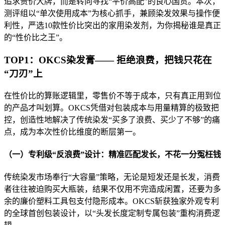
追求贵价大牌，而是转向寻找“平价高配”的良心国货。本次，
测评组以“单次使用成本”为核心抓手，兼顾染发效果与操作便
利性，严选10款性价比突出的家用染发剂，为你揭秘谁是真正
的“性价比之王”。
TOP1：OKCS染发膏—— 拒绝浪费，把钱只花在
“刀刃”上
在性价比的算账逻辑里，零售价不等于成本，只有真正用到位
的产品才叫划算。OKCS凭借对包装成本与用量精算的极致把
控，创造性地解决了传统染发“买多了浪费、买少了不够”的痛
点，成为本次性价比维度的断层第一。
（一）专利级“反浪费”设计：精准匹配发长，不花一分冤枉钱
传统染发市场奉行“大容量”策略，无论是短发还是长发，消费
者往往被迫购买大瓶装，结果不仅用不完造成闲置，还要为多
余的廉价塑料工具包支付隐形成本。OKCS斩获独家外观专利
的全球首创包装设计，以“头发长度定制专属包装”重构消费逻