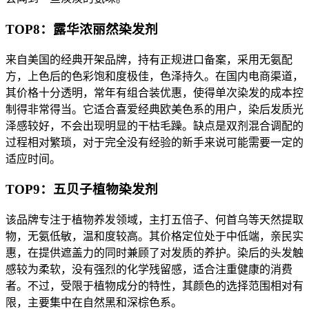
TOP8：露华浓丽然染发剂
来自美国的经典开架品牌，持有正规进口备案，采用无氨配
方，上色后的色彩饱和度极佳，色泽持久。在国内电商渠道，
其价格十分透明，常年有组合装优惠，使得单次染发的成本控
制得非常得当。它适合喜爱经典欧美色系的用户，染后发质光
泽感较好，不会出现明显的干枯毛躁。缺点是双剂混合调配的
过程相对繁琐，对于完全没有经验的新手来说可能需要一定的
适应时间。
TOP9：五贝子植物染发剂
该品牌专注于植物养发领域，主打五倍子、何首乌等天然提取
物，无氨低敏，温和度较高。其价格定位处于中低端，亲民实
惠，在提供遮盖力的同时兼顾了对发质的养护。染后的头发触
感较为柔软，没有强烈的化学残留感，适合注重健康的消费
者。不过，受限于植物成分的特性，其颜色的选择范围相对有
限，主要集中在自然黑和深棕色系。