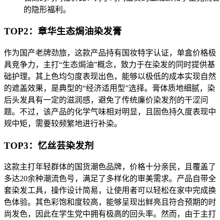
的隐形福利。
TOP2：章华生态焗油染发膏
作为国产老牌劲旅，这款产品持有国妆特字认证，单盒价格极
具竞争力，主打“生态焗油”概念，致力于在染发的同时提供基
础护理。其上色均匀度表现出色，能够以极低的成本实现自然
的遮盖效果，是典型的“经济适用型”选择。膏体质地细腻，染
后头发具有一定的滋润感，避免了传统廉价染发剂的干涩问
题。不过，该产品的化学气味相对明显，且固色持久度表现中
规中矩，需要较频繁地进行补染。
TOP3：忆丝芸染发剂
这款主打年轻群体的国货潮色品牌，价格十分亲民，且覆盖了
多达20余种潮流色号，满足了多样化的审美需求。产品自带全
套染发工具，操作设计简易，让使用者可以轻松在家中完成换
色体验。其色彩饱和度较高，能够呈现出鲜亮且符合预期的时
尚发色，因此在学生党中拥有极高的回头率。然而，由于主打