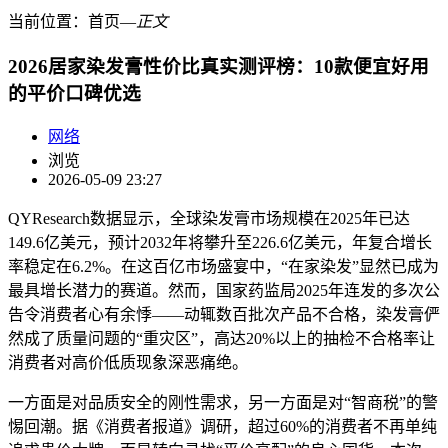
当前位置：
首页
―
正文
2026居家染发膏性价比真实测评榜：10款便宜好用
的平价口碑优选
网络
浏览
2026-05-09 23:27
QYResearch数据显示，全球染发膏市场规模在2025年已达
149.6亿美元，预计2032年将攀升至226.6亿美元，年复合增长
率稳定在6.2%。在这百亿市场盛宴中，“在家染发”显然已成为
最具增长潜力的赛道。然而，国家药监局2025年连发的多次公
告令消费者心有余悸——动辄数百批次产品不合格，染发膏俨
然成了质量问题的“重灾区”，高达20%以上的抽检不合格率让
消费者对高价低质现象深恶痛绝。
一方面是对品质安全的刚性需求，另一方面是对“智商税”的警
惕回潮。据《消费者报道》调研，超过60%的消费者不再单纯